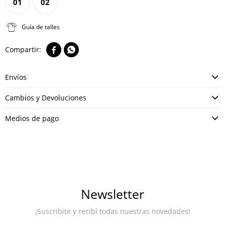
01
02
Guía de talles


Envíos
Cambios y Devoluciones
Medios de pago
Newsletter
¡Suscribite y recibí todas nuestras novedades!