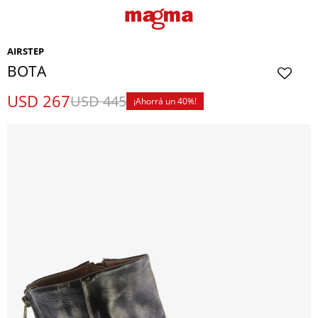
AIRSTEP
BOTA
USD
267
USD
445
40