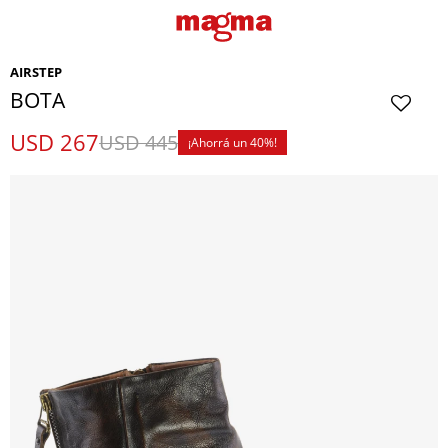
AIRSTEP
BOTA
USD
267
USD
445
40