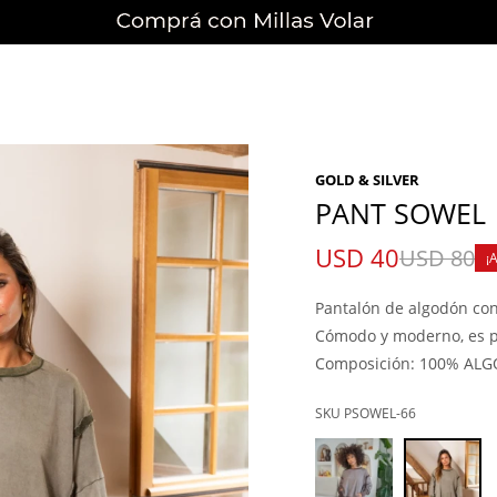
GOLD & SILVER
PANT SOWEL
USD
40
USD
80
Pantalón de algodón con
Cómodo y moderno, es per
Composición: 100% AL
PSOWEL-66