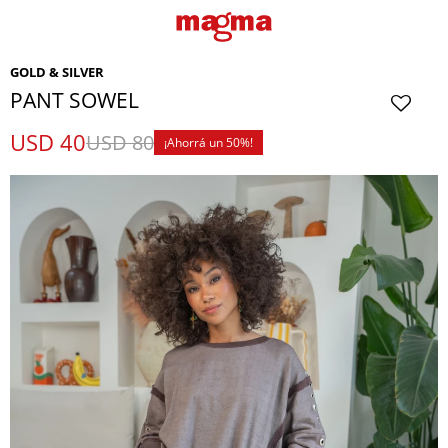
GOLD & SILVER
PANT SOWEL
USD
40
USD
80
50